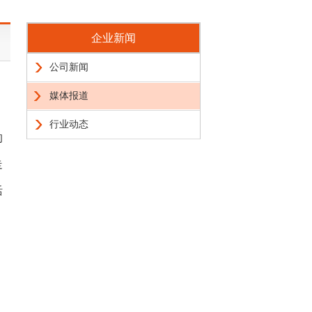
企业新闻
公司新闻
媒体报道
行业动态
的
走
活