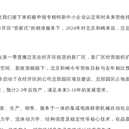
让我们接下来积极申报专精特新中小企业认定和对未来营收
开区“管家式”的精准服务下，2024年对北京和崎来说，注
在第一季度搬迁至在经开区租赁的新厂区，新厂区经营面积
新空间、新政策赋能下，北京和崎今年营收目标与去年相比
同步启动了在经开区的公司总部园区项目建设。总部园区占地
，预计2-3年后投产，满足未来5-10年的发展需求。
、生产、销售、服务于一体的集成电路精密机械自动化
热力学、流体动力学、结构强度及稳定性等核心技术，在晶