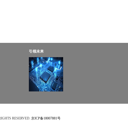
引领未来
IGHTS RESERVED.
京ICP备18007881号