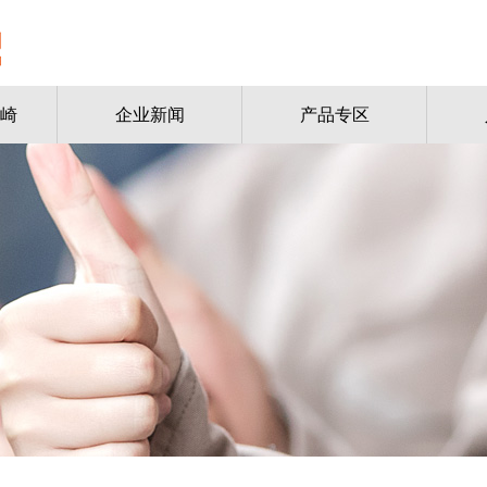
崎
企业新闻
产品专区
公司新闻
媒体报道
行业动态
硅片定位器 Aligner
硅片传送机械手
硅片自动分选机
移载传送设备
设备前端模块
Clean Robot
EFEM
Sorter
SMIF