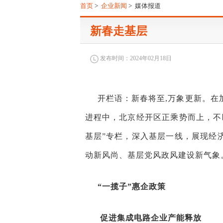
首页
>
企业新闻
>
媒体报道
新春走基层
发布时间：2024年02月18日
开栏语：新春将至,万象更新。在
进程中，北京经开区正乘势而上，不
基层”专栏，深入基层一线，展现经
动新风尚、基层党风政风建设新气象
“一揽子”惠企政策
促进集成电路企业产能释放